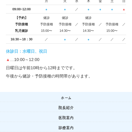
月
火
水
木
金
土
日
09:00~12:00
●
●
／
●
●
●
▲
【予約】
健診
健診
健診
予防接種
予防接種
予防接種
／
予防接種
／
予防接種
／
乳児健診
15:00〜
14:30〜
14:30〜
15:00〜
16:30～18：30
／
●
／
●
／
／
／
休診日：水曜日、祝日
▲
…10:00～12:00
日曜日は午前10時から12時までです。
午後から健診・予防接種の時間帯があります。
ホーム
院長紹介
医院案内
診療案内