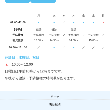
月
火
水
木
金
土
日
09:00~12:00
●
●
／
●
●
●
▲
【予約】
健診
健診
健診
予防接種
予防接種
予防接種
／
予防接種
／
予防接種
／
乳児健診
15:00〜
14:30〜
14:30〜
15:00〜
16:30～18：30
／
●
／
●
／
／
／
休診日：水曜日、祝日
▲
…10:00～12:00
日曜日は午前10時から12時までです。
午後から健診・予防接種の時間帯があります。
ホーム
院長紹介